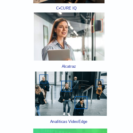
C•CURE IQ
Alcatraz
Analíticas VideoEdge